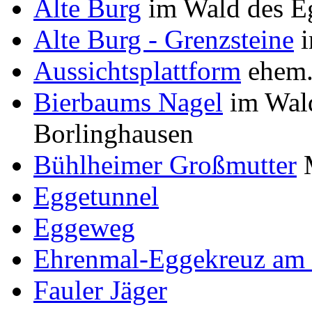
Alte Burg
im Wald des Eg
Alte Burg - Grenzsteine
i
Aussichtsplattform
ehem.
Bierbaums Nagel
im Wald
Borlinghausen
Bühlheimer Großmutter
M
Eggetunnel
Eggeweg
Ehrenmal-Eggekreuz am 
Fauler Jäger