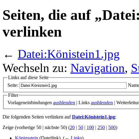
Seiten, die auf „Date
verlinken
←
Datei:Könistein1.jpg
Wechseln zu:
Navigation
,
S
Links auf diese Seite
Seite:
Name
Filter
Vorlageneinbindungen
ausblenden
| Links
ausblenden
| Weiterleit
Die folgenden Seiten verlinken auf
Datei:Könistein1.jpg
:
Zeige (vorherige 50 | nächste 50) (
20
|
50
|
100
|
250
|
500
)
Königsstein
(Dateilink) ‎
(
← Links
)