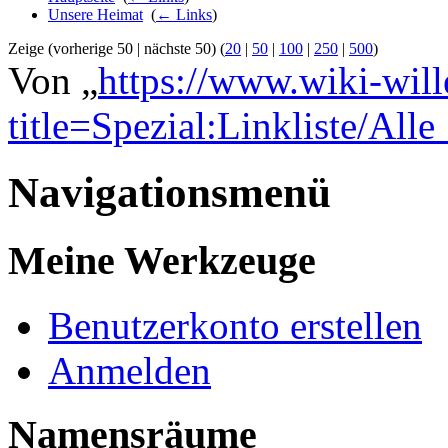
Unsere Heimat
‎
(
← Links
)
Zeige (vorherige 50 | nächste 50) (
20
|
50
|
100
|
250
|
500
)
Von „
https://www.wiki-wil
title=Spezial:Linkliste/All
Navigationsmenü
Meine Werkzeuge
Benutzerkonto erstellen
Anmelden
Namensräume