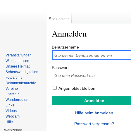
Spezialseite
Anmelden
Wechseln zu:
Navigation
,
Suche
Benutzername
Veranstaltungen
Willebadessen
Unsere Heimat
Passwort
Sehenswürdigkeiten
Fotoarchiv
Dokumentenarchiv
Angemeldet bleiben
Vereine
Literatur
Wanderrouten
Links
Videos
Hilfe beim Anmelden
Webcam
Hilfe
Passwort vergessen?
Werkzeuge