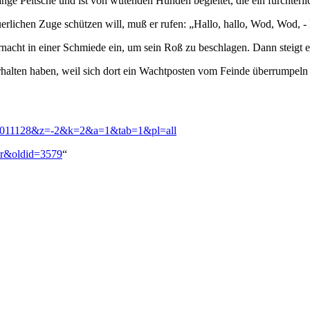
ange Peitsche und ist von wütenden Hunden begleitet, die ein fürchterli
rlichen Zuge schützen will, muß er rufen: „Hallo, hallo, Wod, Wod, -
ernacht in einer Schmiede ein, um sein Roß zu beschlagen. Dann steigt 
rhalten haben, weil sich dort ein Wachtposten vom Feinde überrumpeln 
9.011128&z=-2&k=2&a=1&tab=1&pl=all
ger&oldid=3579
“