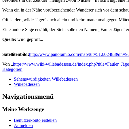
besonders in der Zeit der „heiligen zwölf Nächte". Er schwingt eine l
Wenn ein in der Nähe vorüberziehender Wanderer sich vor dem schaue
Oft ist der „wilde Jäger“ auch allein und kehrt manchmal gegen Mitt
Eine andere Sage erzählt, der Stein solle den Namen „Fauler Jäger“ e
Quelle:
wird geprüft...
Satellitenbild:
http://www.panoramio.com/map/#lt=51.602483&ln=
Von „
https://www.wiki-willebadessen.de/index.php?title=Fauler_Jä
Kategorien
:
Sehenswürdigkeiten Willebadessen
Willebadessen
Navigationsmenü
Meine Werkzeuge
Benutzerkonto erstellen
Anmelden