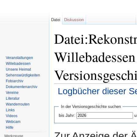
Datei
Diskussion
Datei:Rekonstr
Willebadessen
Veranstaltungen
Willebadessen
Versionsgesch
Unsere Heimat
Sehenswürdigkeiten
Fotoarchiv
Dokumentenarchiv
Logbücher dieser Se
Vereine
Literatur
Wechseln zu:
Navigation
,
Suche
Wanderrouten
In der Versionsgeschichte suchen
Links
bis Jahr:
u
Videos
Webcam
Hilfe
Zur Anzeige der 
Werkzeuge