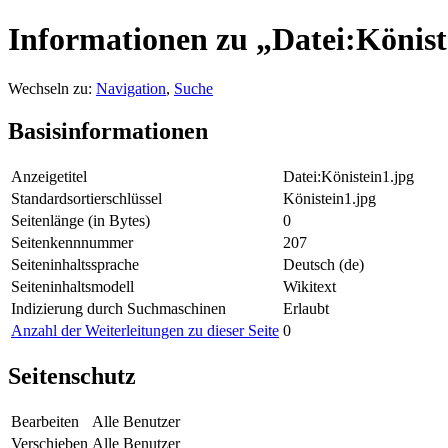
Informationen zu „Datei:Könist
Wechseln zu:
Navigation
,
Suche
Basisinformationen
Anzeigetitel
Datei:Könistein1.jpg
Standardsortierschlüssel
Könistein1.jpg
Seitenlänge (in Bytes)
0
Seitenkennnummer
207
Seiteninhaltssprache
Deutsch (de)
Seiteninhaltsmodell
Wikitext
Indizierung durch Suchmaschinen
Erlaubt
Anzahl der Weiterleitungen zu dieser Seite
0
Seitenschutz
Bearbeiten
Alle Benutzer
Verschieben
Alle Benutzer